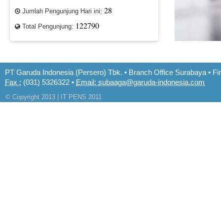
28
Jumlah Pengunjung Hari ini:
122790
Total Pengunjung:
PT Garuda Indonesia (Persero) Tbk. • Branch Office Surabaya • 
Fax :
(031) 5326322 •
Email:
subaaga@garuda-indonesia.com
© Copyright 2013 | IT PENS 2011