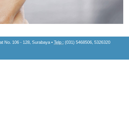
t No. 106 - 128, Surabaya •
Telp :
(031) 5468506, 5326320