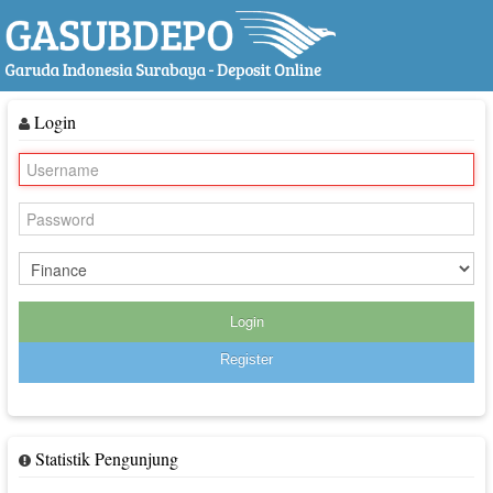
Login
Register
Statistik Pengunjung